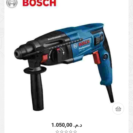
1.050,00
د.م.