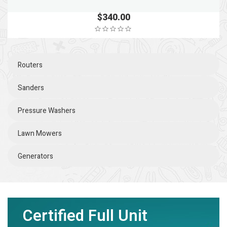
$
340.00
Routers
Sanders
Pressure Washers
Lawn Mowers
Generators
Certified Full Unit