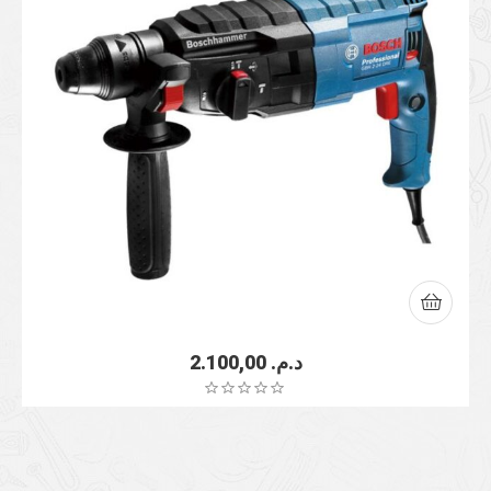
2.100,00
د.م.