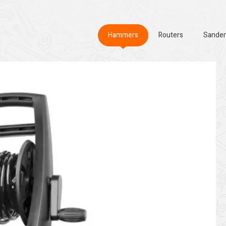
Hammers
Routers
Sander