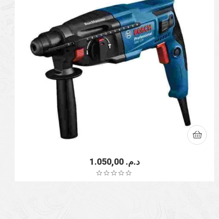
1.050,00
د.م.