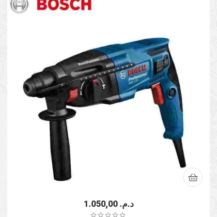
1.050,00
د.م.