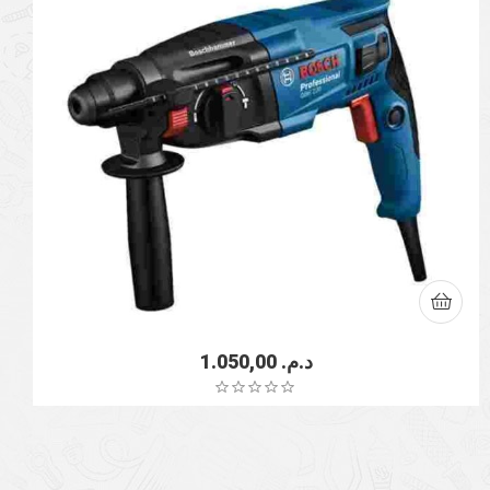
1.050,00
د.م.