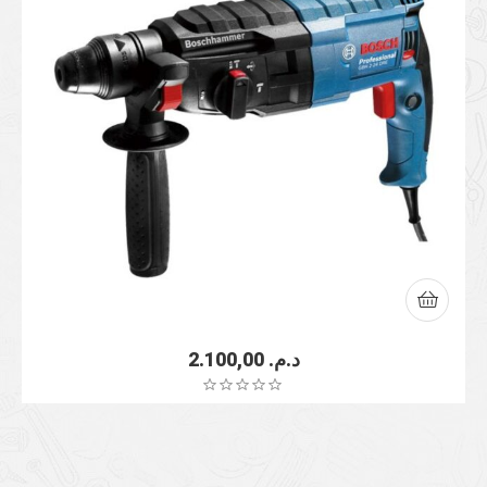
2.100,00
د.م.