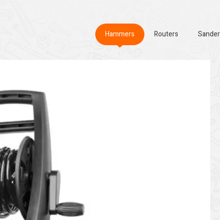
Hammers
Routers
Sander