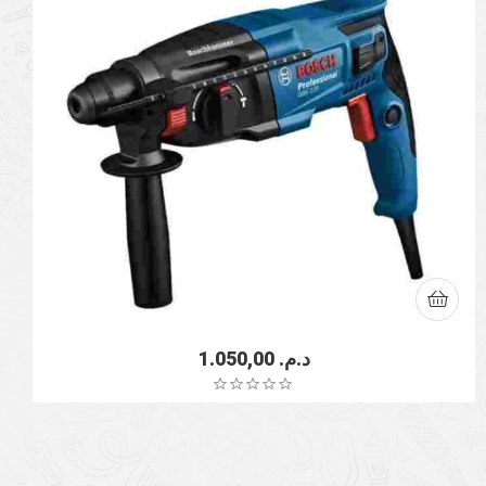
1.050,00
د.م.